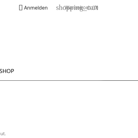
shopping_cart

Warenkorb
(0)
Anmelden
SHOP
ut.