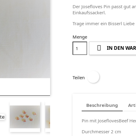
Der Josefloves Pin passt gut an
Einkaufssackerl.
Trage immer ein Bisserl Liebe
Menge

IN DEN WA
Teilen
Beschreibung
Art
Pin mit JoseflovesBeef He
Durchmesser 2 cm