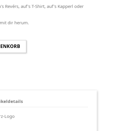
's Revérs, auf's T-Shirt, auf's Kapperl oder
 mit dir herum.
RENKORB
ikeldetails
rz-Logo